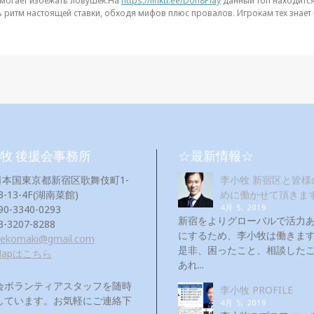
омогает избежать ловушек.На
https://linktr.ee/Don8Play
данный топ находится
ритм настоящей ставки, обходя мифов плюс провалов. Игрокам тех знает ве
牧 後援会事務所
☆最新情報☆
日本国東京都新宿区歌舞伎町1-
李小牧 新宿区と皆様
3-13-4F(湖南菜館)
めに働かせて頂きま
4月 5, 2019
90-3340-0293
新宿をよりグローバルで活力
3-3207-8288
にするため、李小牧は働き
eekomaki@gmail.com
是非、困ったこと、相談した
Mapはこちら
あれ...
会ボランティアスタッフを随時
李小牧 PROFILE
しています。お気軽にご連絡下
4月 5, 2019