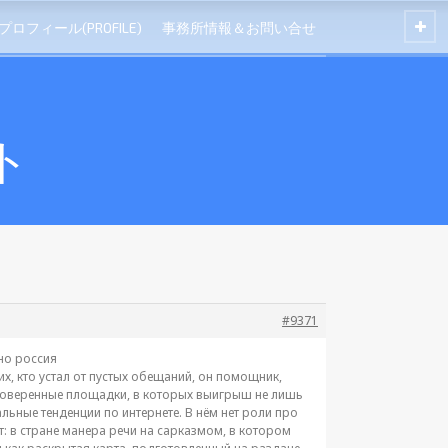
プロフィール(PROFILE)
事務所情報＆お問い合せ
ト
#9371
но россия
, кто устал от пустых обещаний, он помощник,
роверенные площадки, в которых выигрыш не лишь
льные тенденции по интернете. В нём нет роли про
т: в стране манера речи на сарказмом, в котором