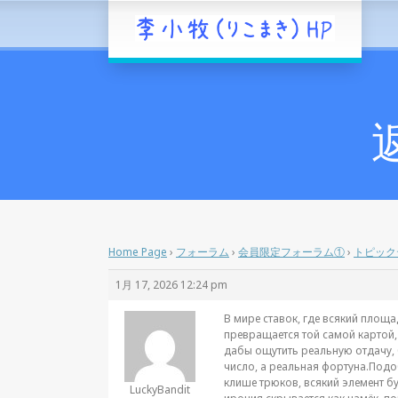
Home Page
›
フォーラム
›
会員限定フォーラム①
›
トピック
1月 17, 2026 12:24 pm
В мире ставок, где всякий площ
превращается той самой картой,
дабы ощутить реальную отдачу,
число, а реальная фортуна.Подоб
клише трюков, всякий элемент бу
LuckyBandit