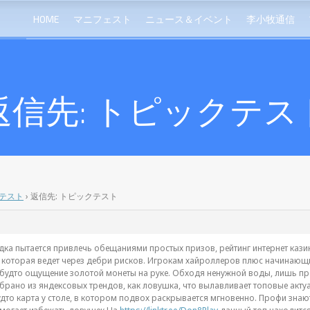
HOME
マニフェスト
ニュース＆イベント
李小牧通信
返信先: トピックテス
テスト
›
返信先: トピックテスト
адка пытается привлечь обещаниями простых призов, рейтинг интернет кази
 которая ведет через дебри рисков. Игрокам хайроллеров плюс начинающих
 будто ощущение золотой монеты на руке. Обходя ненужной воды, лишь п
рано из яндексовых трендов, как ловушка, что вылавливает топовые актуа
дто карта у столе, в котором подвох раскрывается мгновенно. Профи знаю