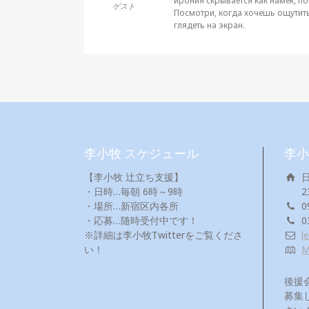
ирония скрывается как намёк, п
ゲスト
Посмотри, когда хочешь ощутить 
глядеть на экран.
李小牧 スケジュール
李小
【李小牧 辻立ち支援】
・日時…毎朝 6時～9時
2
・場所…新宿区内各所
0
・応募…随時受付中です！
0
※詳細は李小牧Twitterをご覧くださ
l
い！
後援
募集