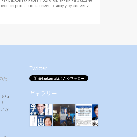
 как раскрытая карта, подготовленный на раздаче.
с выигрыша, это как иметь ставку у руках, минуя
Twitter
のた
す！
ギャラリー
ある街
ます！
ことが