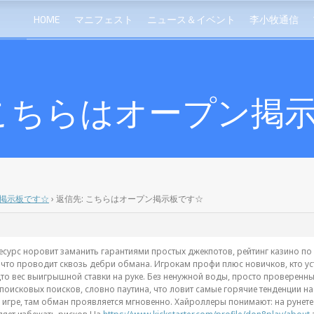
HOME
マニフェスト
ニュース＆イベント
李小牧通信
 こちらはオープン掲
掲示板です☆
›
返信先: こちらはオープン掲示板です☆
 ресурс норовит заманить гарантиями простых джекпотов, рейтинг казино п
 что проводит сквозь дебри обмана. Игрокам профи плюс новичков, кто уст
то вес выигрышной ставки на руке. Без ненужной воды, просто проверенные
 поисковых поисков, словно паутина, что ловит самые горячие тенденции н
у игре, там обман проявляется мгновенно. Хайроллеры понимают: на рунете