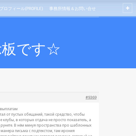
プロフィール(PROFILE)
事務所情報＆お問い合せ
示板です☆
#9369
о выплатам
ал от пустых обещаний, такой средство, чтобы
 клубы, в которых отдача не просто показатель, а
а рунете. В нём минуя пространства про шаблонных
 манера письма с подтекстом, там ирония