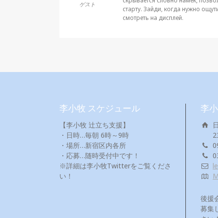
скрывается словно намёк, позво
ゲスト
старту. Зайди, когда нужно ощути
смотреть на дисплей.
李小牧 スケジュール
李小
【李小牧 辻立ち支援】
・日時…毎朝 6時～9時
2
・場所…新宿区内各所
0
・応募…随時受付中です！
0
※詳細は李小牧Twitterをご覧くださ
l
い！
後援
募集