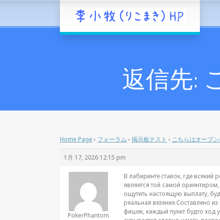
返信先:
Home Page
›
フォーラム
›
掲示板テスト
›
こちらはオープン
1月 17, 2026 12:15 pm
В лабиринте ставок, где всякий
является той самой ориентиром,
ощутить настоящую выплату, буд
реальная везение.Составлено из
фишек, каждый пункт будто ход 
PokerPhantom