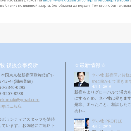
ляет избежать рисков.На
https://www.kickstarter.com/profile/don8play/about
ть биение подлинной азарта, без обмана да неудач. Тем кто любит тактильно
牧 後援会事務所
☆最新情報☆
日本国東京都新宿区歌舞伎町1-
李小牧 新宿区と皆様
3-13-4F(湖南菜館)
めに働かせて頂きま
4月 5, 2019
90-3340-0293
新宿をよりグローバルで活力
3-3207-8288
にするため、李小牧は働き
eekomaki@gmail.com
是非、困ったこと、相談した
Mapはこちら
あれ...
会ボランティアスタッフを随時
李小牧 PROFILE
しています。お気軽にご連絡下
4月 5, 2019