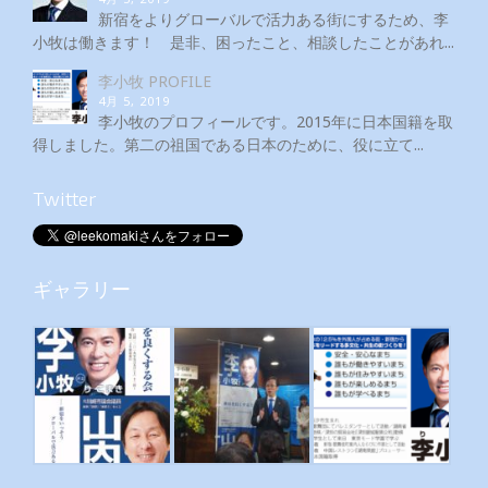
新宿をよりグローバルで活力ある街にするため、李
小牧は働きます！ 是非、困ったこと、相談したことがあれ...
李小牧 PROFILE
4月 5, 2019
李小牧のプロフィールです。2015年に日本国籍を取
得しました。第二の祖国である日本のために、役に立て...
Twitter
ギャラリー