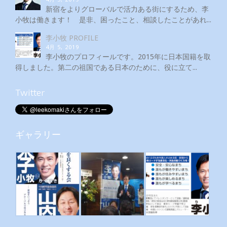
新宿をよりグローバルで活力ある街にするため、李
小牧は働きます！ 是非、困ったこと、相談したことがあれ...
李小牧 PROFILE
4月 5, 2019
李小牧のプロフィールです。2015年に日本国籍を取
得しました。第二の祖国である日本のために、役に立て...
Twitter
ギャラリー