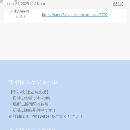
11月 24, 2025 11:18 am
#8410
LuckyBandit
https://t.me/Best_promocode_rus/3702
ゲスト
李小牧 スケジュール
【李小牧 辻立ち支援】
・日時…毎朝 6時～9時
・場所…新宿区内各所
・応募…随時受付中です！
※詳細は李小牧Twitterをご覧ください！