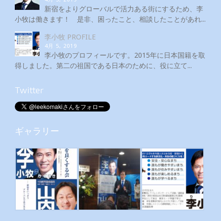
新宿をよりグローバルで活力ある街にするため、李
小牧は働きます！ 是非、困ったこと、相談したことがあれ...
李小牧 PROFILE
4月 5, 2019
李小牧のプロフィールです。2015年に日本国籍を取
得しました。第二の祖国である日本のために、役に立て...
Twitter
ギャラリー