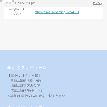
11月 23, 2025 9:54 pm
#8358
LuckyBandit
https://t.me/s/iGaming_live/4863
ゲスト
李小牧 スケジュール
【李小牧 辻立ち支援】
・日時…毎朝 6時～9時
・場所…新宿区内各所
・応募…随時受付中です！
※詳細は李小牧Twitterをご覧ください！