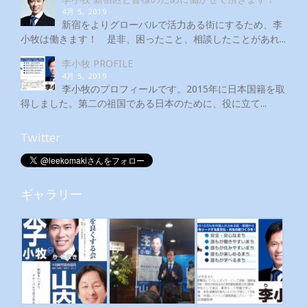
4月 5, 2019
新宿をよりグローバルで活力ある街にするため、李
小牧は働きます！ 是非、困ったこと、相談したことがあれ...
李小牧 PROFILE
4月 5, 2019
李小牧のプロフィールです。2015年に日本国籍を取
得しました。第二の祖国である日本のために、役に立て...
Twitter
ギャラリー