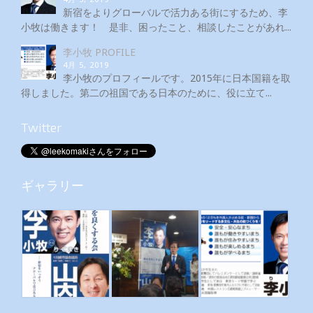
新宿をよりグローバルで活力ある街にするため、李
小牧は働きます！ 是非、困ったこと、相談したことがあれ...
李小牧 PROFILE
4月 5, 2019
李小牧のプロフィールです。2015年に日本国籍を取
得しました。第二の祖国である日本のために、役に立て...
Twitter
ギャラリー