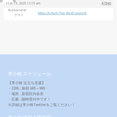
11月 13, 2025 12:15 am
#7940
AceSorcerer
https://t.me/s/Top_BestCasino/8
ゲスト
李小牧 スケジュール
【李小牧 辻立ち支援】
・日時…毎朝 6時～9時
・場所…新宿区内各所
・応募…随時受付中です！
※詳細は李小牧Twitterをご覧ください！