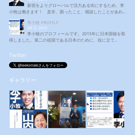
新宿をよりグローバルで活力ある街にするため、李
小牧は働きます！ 是非、困ったこと、相談したことがあれ...
李小牧 PROFILE
4月 5, 2019
李小牧のプロフィールです。2015年に日本国籍を取
得しました。第二の祖国である日本のために、役に立て...
Twitter
ギャラリー