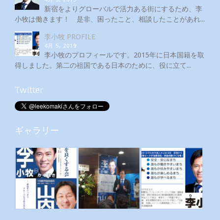
新宿をよりグローバルで活力ある街にするため、李
小牧は働きます！ 是非、困ったこと、相談したことがあれ...
李小牧 PROFILE
4月 5, 2019
李小牧のプロフィールです。2015年に日本国籍を取
得しました。第二の祖国である日本のために、役に立て...
Twitter
ギャラリー