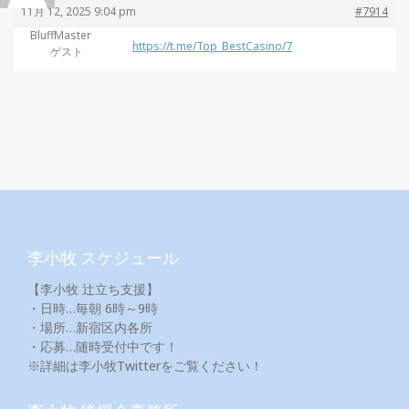
11月 12, 2025 9:04 pm
#7914
BluffMaster
https://t.me/Top_BestCasino/7
ゲスト
李小牧 スケジュール
【李小牧 辻立ち支援】
・日時…毎朝 6時～9時
・場所…新宿区内各所
・応募…随時受付中です！
※詳細は李小牧Twitterをご覧ください！