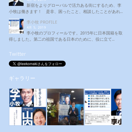
新宿をよりグローバルで活力ある街にするため、李
小牧は働きます！ 是非、困ったこと、相談したことがあれ...
李小牧 PROFILE
4月 5, 2019
李小牧のプロフィールです。2015年に日本国籍を取
得しました。第二の祖国である日本のために、役に立て...
Twitter
ギャラリー