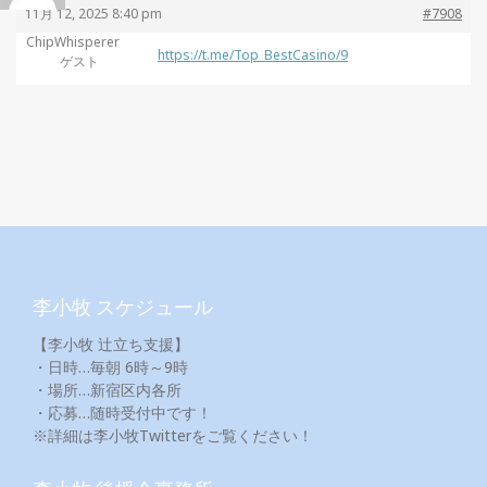
11月 12, 2025 8:40 pm
#7908
ChipWhisperer
https://t.me/Top_BestCasino/9
ゲスト
李小牧 スケジュール
【李小牧 辻立ち支援】
・日時…毎朝 6時～9時
・場所…新宿区内各所
・応募…随時受付中です！
※詳細は李小牧Twitterをご覧ください！