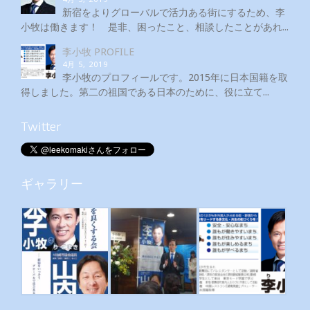
新宿をよりグローバルで活力ある街にするため、李
小牧は働きます！ 是非、困ったこと、相談したことがあれ...
李小牧 PROFILE
4月 5, 2019
李小牧のプロフィールです。2015年に日本国籍を取
得しました。第二の祖国である日本のために、役に立て...
Twitter
ギャラリー