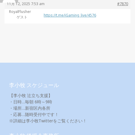
11月 12, 2025 7:53 am
#7870
RoyalFlusher
https://t.me/iGaming_live/4576
ゲスト
李小牧 スケジュール
【李小牧 辻立ち支援】
・日時…毎朝 6時～9時
・場所…新宿区内各所
・応募…随時受付中です！
※詳細は李小牧Twitterをご覧ください！