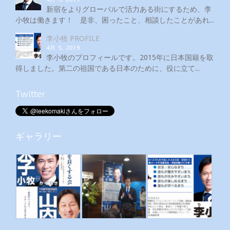
新宿をよりグローバルで活力ある街にするため、李
小牧は働きます！ 是非、困ったこと、相談したことがあれ...
李小牧 PROFILE
4月 5, 2019
李小牧のプロフィールです。2015年に日本国籍を取
得しました。第二の祖国である日本のために、役に立て...
Twitter
ギャラリー