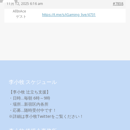
11月 12, 2025 6:16 am
#7858
AllInAce
https://t.me/s/iGaming_live/4731
ゲスト
李小牧 スケジュール
【李小牧 辻立ち支援】
・日時…毎朝 6時～9時
・場所…新宿区内各所
・応募…随時受付中です！
※詳細は李小牧Twitterをご覧ください！