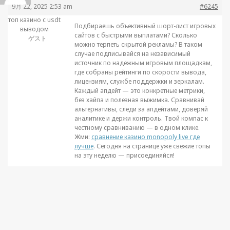
9月 22, 2025 2:53 am
#6245
топ казино с usdt
Подбираешь объективный шорт-лист игровых
выводом
сайтов с быстрыми выплатами? Сколько
ゲスト
можно терпеть скрытой рекламы? В таком
случае подписывайся на независимый
источник по надёжным игровым площадкам,
где собраны рейтинги по скорости вывода,
лицензиям, службе поддержки и зеркалам.
Каждый апдейт — это конкретные метрики,
без хайпа и полезная выжимка. Сравнивай
альтернативы, следи за апдейтами, доверяй
аналитике и держи контроль. Твой компас к
честному сравниванию — в одном клике.
Жми:
сравнение казино monopoly live где
лучше
. Сегодня на странице уже свежие топы
на эту неделю — присоединяйся!