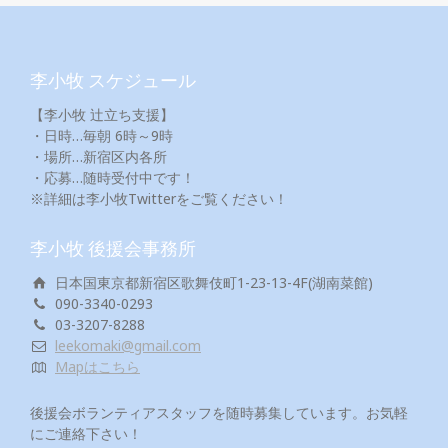
李小牧 スケジュール
【李小牧 辻立ち支援】
・日時…毎朝 6時～9時
・場所…新宿区内各所
・応募…随時受付中です！
※詳細は李小牧Twitterをご覧ください！
李小牧 後援会事務所
日本国東京都新宿区歌舞伎町1-23-13-4F(湖南菜館)
090-3340-0293
03-3207-8288
leekomaki@gmail.com
Mapはこちら
後援会ボランティアスタッフを随時募集しています。お気軽
にご連絡下さい！