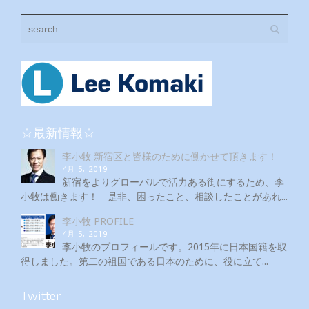
☆最新情報☆
李小牧 新宿区と皆様のために働かせて頂きます！
4月 5, 2019
新宿をよりグローバルで活力ある街にするため、李
小牧は働きます！ 是非、困ったこと、相談したことがあれ...
李小牧 PROFILE
4月 5, 2019
李小牧のプロフィールです。2015年に日本国籍を取
得しました。第二の祖国である日本のために、役に立て...
Twitter