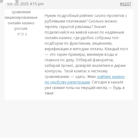
9月 20, 2025 4:15 pm
#6207
сравнение
Нужен подробный рейтинг casino-проектов с
лицензированные
рублёвыми платежами? Сколько можно
онлайн казино
терпеть скрытой рекламы? Значит
россия
подключайся на живой канал по надёжным
ゲスト
онлайн-казино, где удобно собраны топ-
подборки по фриспинам, лицензиям,
верификации и методам оплаты. Каждый пост
— это скрин-примеры, минимум воды и
главное по делу. Отбирай фаворитов,
забирай промо, доверяй аналитике и держи
контроль. Твой компас к честному
сравниванию — здесь. Жми:
рейтинг казино
по удобству регистрации
. Сегодня в канале
уже свежие топы на текущий месяц — будь в
теме!