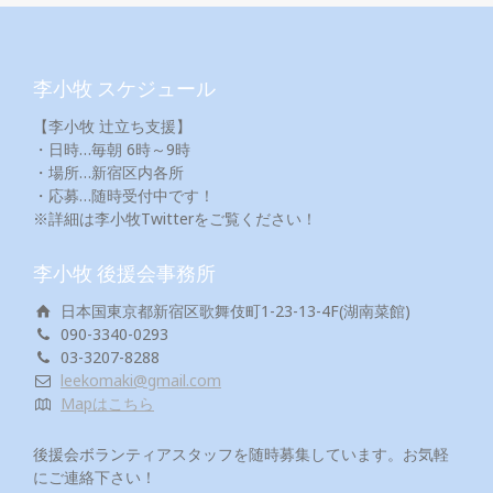
李小牧 スケジュール
【李小牧 辻立ち支援】
・日時…毎朝 6時～9時
・場所…新宿区内各所
・応募…随時受付中です！
※詳細は李小牧Twitterをご覧ください！
李小牧 後援会事務所
日本国東京都新宿区歌舞伎町1-23-13-4F(湖南菜館)
090-3340-0293
03-3207-8288
leekomaki@gmail.com
Mapはこちら
後援会ボランティアスタッフを随時募集しています。お気軽
にご連絡下さい！