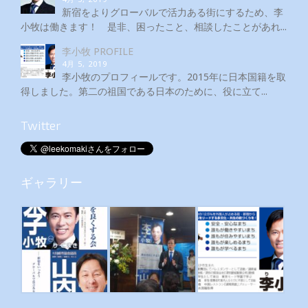
新宿をよりグローバルで活力ある街にするため、李
小牧は働きます！ 是非、困ったこと、相談したことがあれ...
李小牧 PROFILE
4月 5, 2019
李小牧のプロフィールです。2015年に日本国籍を取
得しました。第二の祖国である日本のために、役に立て...
Twitter
ギャラリー