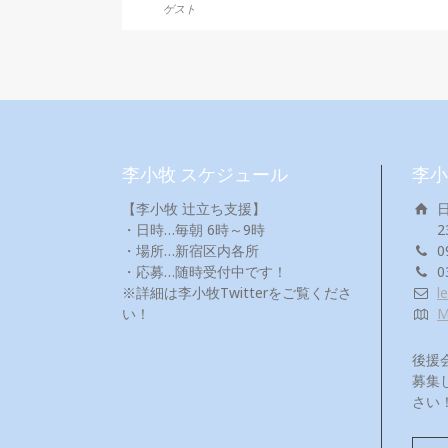
ゲスト
李小牧 スケジュール
李小
【李小牧 辻立ち支援】
・日時…毎朝 6時～9時
2
・場所…新宿区内各所
0
・応募…随時受付中です！
0
※詳細は李小牧Twitterをご覧くださ
l
い！
後援
募集
さい