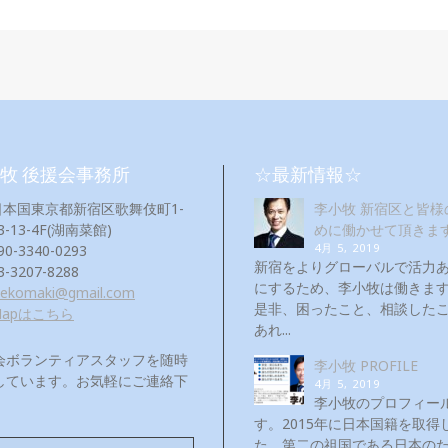
牧 後援会事務所
☆最新情報☆
日本国東京都新宿区歌舞伎町1-
李小牧 新宿区と皆様
3-13-4F(湖南菜館)
めに働かせて頂きま
4月 5, 2019
90-3340-0293
新宿をよりグローバルで活力
3-3207-8288
にするため、李小牧は働き
eekomaki@gmail.com
是非、困ったこと、相談した
Mapはこちら
あれ...
会ボランティアスタッフを随時
李小牧 PROFILE
しています。お気軽にご連絡下
4月 5, 2019
！
李小牧のプロフィー
す。2015年に日本国籍を取得
た。第二の祖国である日本の