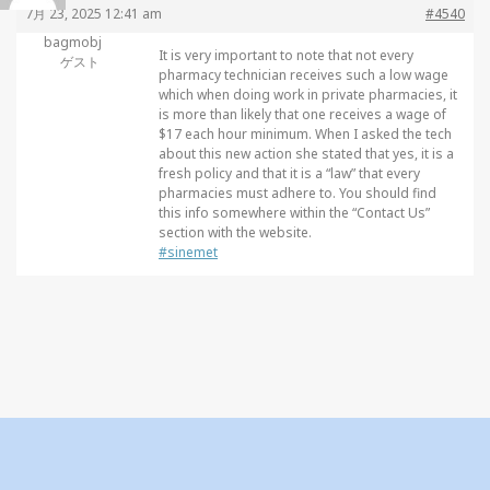
7月 23, 2025 12:41 am
#4540
bagmobj
It is very important to note that not every
ゲスト
pharmacy technician receives such a low wage
which when doing work in private pharmacies, it
is more than likely that one receives a wage of
$17 each hour minimum. When I asked the tech
about this new action she stated that yes, it is a
fresh policy and that it is a “law” that every
pharmacies must adhere to. You should find
this info somewhere within the “Contact Us”
section with the website.
#sinemet