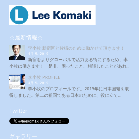
☆最新情報☆
李小牧 新宿区と皆様のために働かせて頂きます！
4月 5, 2019
新宿をよりグローバルで活力ある街にするため、李
小牧は働きます！ 是非、困ったこと、相談したことがあれ...
李小牧 PROFILE
4月 5, 2019
李小牧のプロフィールです。2015年に日本国籍を取
得しました。第二の祖国である日本のために、役に立て...
Twitter
ギャラリー