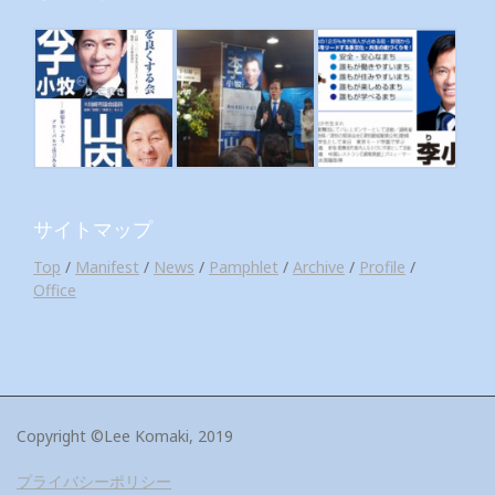
サイトマップ
Top
/
Manifest
/
News
/
Pamphlet
/
Archive
/
Profile
/
Office
Copyright ©Lee Komaki, 2019
プライバシーポリシー