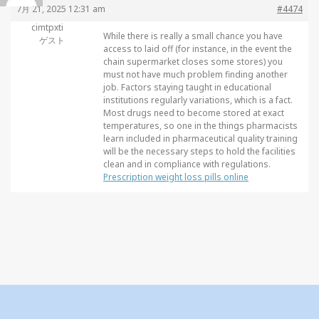
7月 21, 2025 12:31 am
#4474
cimtpxti
While there is really a small chance you have
ゲスト
access to laid off (for instance, in the event the
chain supermarket closes some stores) you
must not have much problem finding another
job. Factors staying taught in educational
institutions regularly variations, which is a fact.
Most drugs need to become stored at exact
temperatures, so one in the things pharmacists
learn included in pharmaceutical quality training
will be the necessary steps to hold the facilities
clean and in compliance with regulations.
Prescription weight loss pills online