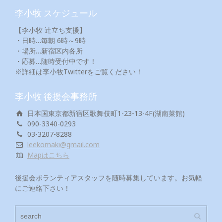
李小牧 スケジュール
【李小牧 辻立ち支援】
・日時…毎朝 6時～9時
・場所…新宿区内各所
・応募…随時受付中です！
※詳細は李小牧Twitterをご覧ください！
李小牧 後援会事務所
日本国東京都新宿区歌舞伎町1-23-13-4F(湖南菜館)
090-3340-0293
03-3207-8288
leekomaki@gmail.com
Mapはこちら
後援会ボランティアスタッフを随時募集しています。お気軽
にご連絡下さい！