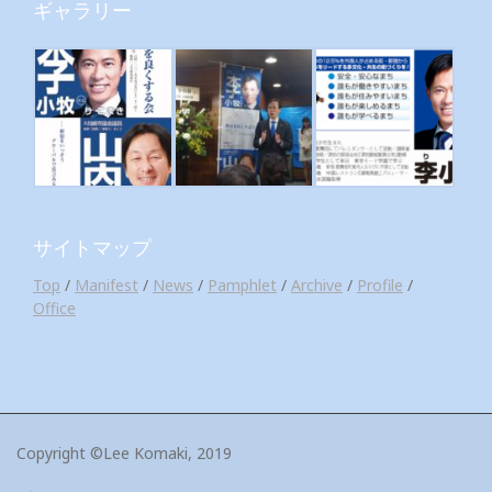
ギャラリー
サイトマップ
Top
/
Manifest
/
News
/
Pamphlet
/
Archive
/
Profile
/
Office
Copyright ©Lee Komaki, 2019