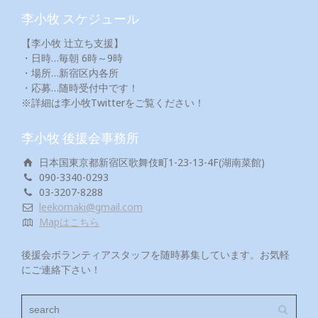
李小牧 スケジュール
【李小牧 辻立ち支援】
・日時…毎朝 6時～9時
・場所…新宿区内各所
・応募…随時受付中です！
※詳細は李小牧Twitterをご覧ください！
李小牧 後援会事務所
日本国東京都新宿区歌舞伎町1-23-13-4F(湖南菜館)
090-3340-0293
03-3207-8288
leekomaki@gmail.com
Mapはこちら
後援会ボランティアスタッフを随時募集しています。お気軽
にご連絡下さい！