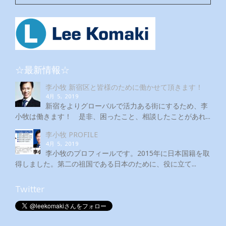
☆最新情報☆
李小牧 新宿区と皆様のために働かせて頂きます！
4月 5, 2019
新宿をよりグローバルで活力ある街にするため、李
小牧は働きます！ 是非、困ったこと、相談したことがあれ...
李小牧 PROFILE
4月 5, 2019
李小牧のプロフィールです。2015年に日本国籍を取
得しました。第二の祖国である日本のために、役に立て...
Twitter