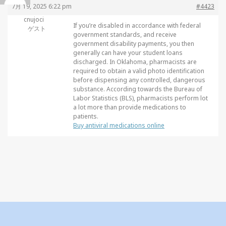
7月 19, 2025 6:22 pm
#4423
cnujoci
If you’re disabled in accordance with federal
ゲスト
government standards, and receive
government disability payments, you then
generally can have your student loans
discharged. In Oklahoma, pharmacists are
required to obtain a valid photo identification
before dispensing any controlled, dangerous
substance. According towards the Bureau of
Labor Statistics (BLS), pharmacists perform lot
a lot more than provide medications to
patients.
Buy antiviral medications online