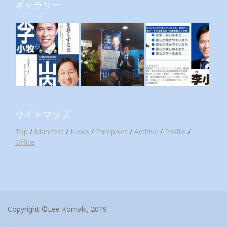
ギャラリー
サイトマップ
Top
/
Manifest
/
News
/
Pamphlet
/
Archive
/
Profile
/
Office
Copyright ©Lee Komaki, 2019