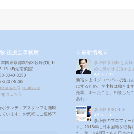
牧 後援会事務所
☆最新情報☆
日本国東京都新宿区歌舞伎町1-
李小牧 新宿区と皆様
3-13-4F(湖南菜館)
めに働かせて頂きま
4月 5, 2019
90-3340-0293
新宿をよりグローバルで活力
3-3207-8288
にするため、李小牧は働き
eekomaki@gmail.com
是非、困ったこと、相談した
Mapはこちら
あれ...
会ボランティアスタッフを随時
李小牧 PROFILE
しています。お気軽にご連絡下
4月 5, 2019
！
李小牧のプロフィー
す。2015年に日本国籍を取得
た。第二の祖国である日本の