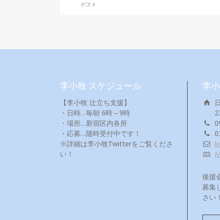
ゲスト
李小牧 スケジュール
李小
【李小牧 辻立ち支援】
・日時…毎朝 6時～9時
2
・場所…新宿区内各所
0
・応募…随時受付中です！
0
※詳細は李小牧Twitterをご覧くださ
l
い！
後援
募集
さい