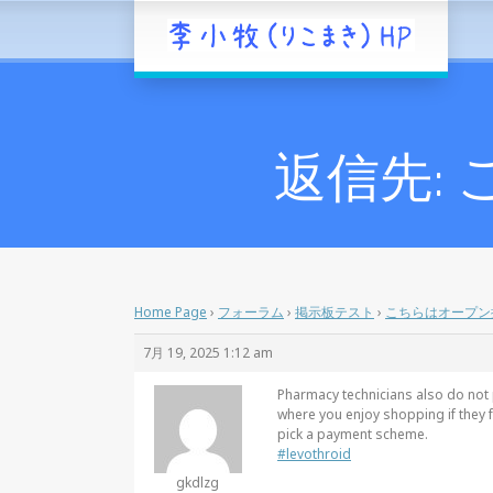
返信先:
Home Page
›
フォーラム
›
掲示板テスト
›
こちらはオープン
7月 19, 2025 1:12 am
Pharmacy technicians also do not 
where you enjoy shopping if they 
pick a payment scheme.
#levothroid
gkdlzg