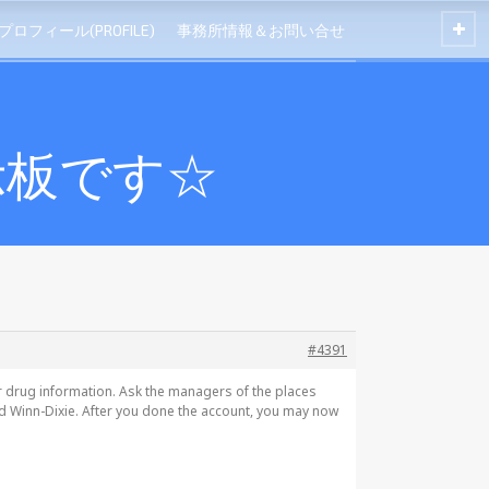
プロフィール(PROFILE)
事務所情報＆お問い合せ
示板です☆
#4391
r drug information. Ask the managers of the places
nd Winn-Dixie. After you done the account, you may now