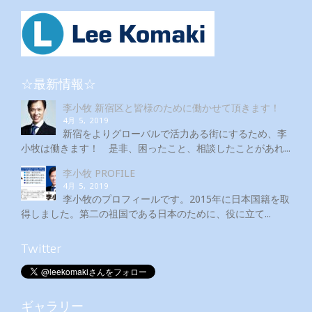
☆最新情報☆
李小牧 新宿区と皆様のために働かせて頂きます！
4月 5, 2019
新宿をよりグローバルで活力ある街にするため、李
小牧は働きます！ 是非、困ったこと、相談したことがあれ...
李小牧 PROFILE
4月 5, 2019
李小牧のプロフィールです。2015年に日本国籍を取
得しました。第二の祖国である日本のために、役に立て...
Twitter
ギャラリー