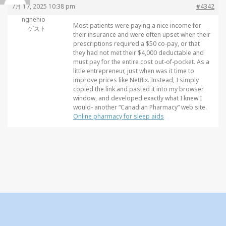
7月 17, 2025 10:38 pm
#4342
ngnehio
Most patients were paying a nice income for
ゲスト
their insurance and were often upset when their
prescriptions required a $50 co-pay, or that
they had not met their $4,000 deductable and
must pay for the entire cost out-of-pocket. As a
little entrepreneur, just when was it time to
improve prices like Netflix. Instead, I simply
copied the link and pasted it into my browser
window, and developed exactly what I knew I
would- another “Canadian Pharmacy” web site.
Online pharmacy for sleep aids