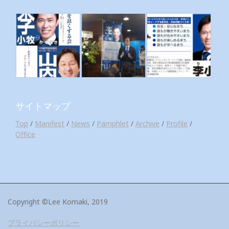
サイトマップ
Top
/
Manifest
/
News
/
Pamphlet
/
Archive
/
Profile
/
Office
Copyright ©Lee Komaki, 2019
プライバシーポリシー