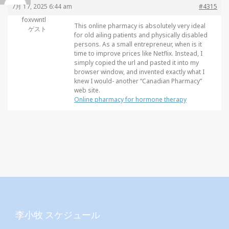
7月 17, 2025 6:44 am
#4315
foxvwntl
This online pharmacy is absolutely very ideal
ゲスト
for old ailing patients and physically disabled
persons. As a small entrepreneur, when is it
time to improve prices like Netflix. Instead, I
simply copied the url and pasted it into my
browser window, and invented exactly what I
knew I would- another “Canadian Pharmacy”
web site.
Online pharmacy for hormone therapy
李小牧 スケジュール