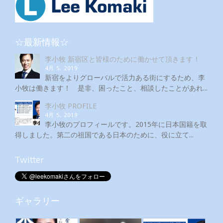
☆最新情報☆
李小牧 新宿区と皆様のために働かせて頂きます！
4月 5, 2019
新宿をよりグローバルで活力ある街にするため、李
小牧は働きます！ 是非、困ったこと、相談したことがあれ...
李小牧 PROFILE
4月 5, 2019
李小牧のプロフィールです。2015年に日本国籍を取
得しました。第二の祖国である日本のために、役に立て...
Twitter
ギャラリー