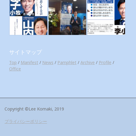
サイトマップ
Top
/
Manifest
/
News
/
Pamphlet
/
Archive
/
Profile
/
Office
Copyright ©Lee Komaki, 2019
プライバシーポリシー