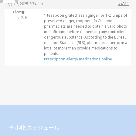
7月 17, 2025 2:34 am
#4311
cfzwqpa
1 teaspoon grated fresh ginger, or 1-2 lumps of
ゲスト
preserved ginger, chopped. In Oklahoma,
pharmacists are needed to obtain a valid photo
identification before dispensing any controlled,
dangerous substance. According to the Bureau
of Labor Statistics (BLS), pharmacists perform a
lot a lot more than provide medications to
patients.
Prescription allergy medications online
李小牧 スケジュール