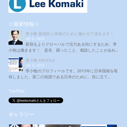
☆最新情報☆
李小牧 新宿区と皆様のために働かせて頂きます！
4月 5, 2019
新宿をよりグローバルで活力ある街にするため、李
小牧は働きます！ 是非、困ったこと、相談したことがあれ...
李小牧 PROFILE
4月 5, 2019
李小牧のプロフィールです。2015年に日本国籍を取
得しました。第二の祖国である日本のために、役に立て...
Twitter
ギャラリー