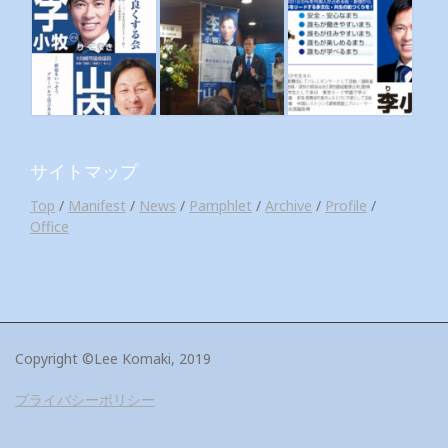
サイトマップ
Top
/
Manifest
/
News
/
Pamphlet
/
Archive
/
Profile
/
Office
Copyright ©Lee Komaki, 2019
プライバシーポリシー