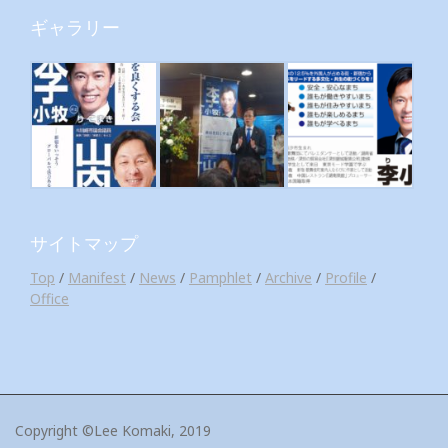
ギャラリー
サイトマップ
Top
/
Manifest
/
News
/
Pamphlet
/
Archive
/
Profile
/
Office
Copyright ©Lee Komaki, 2019