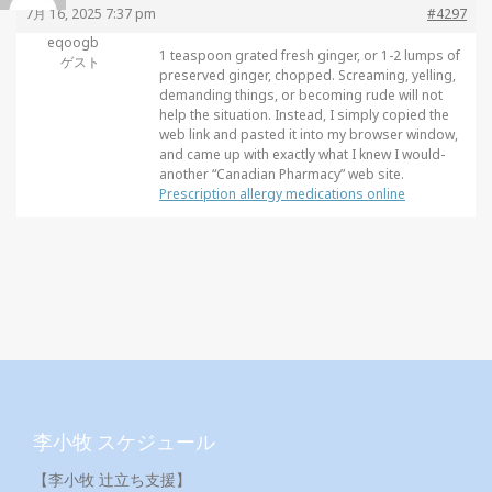
7月 16, 2025 7:37 pm
#4297
eqoogb
1 teaspoon grated fresh ginger, or 1-2 lumps of
ゲスト
preserved ginger, chopped. Screaming, yelling,
demanding things, or becoming rude will not
help the situation. Instead, I simply copied the
web link and pasted it into my browser window,
and came up with exactly what I knew I would-
another “Canadian Pharmacy” web site.
Prescription allergy medications online
李小牧 スケジュール
【李小牧 辻立ち支援】