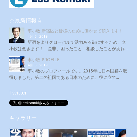
☆最新情報☆
李小牧 新宿区と皆様のために働かせて頂きます！
4月 5, 2019
新宿をよりグローバルで活力ある街にするため、李
小牧は働きます！ 是非、困ったこと、相談したことがあれ...
李小牧 PROFILE
4月 5, 2019
李小牧のプロフィールです。2015年に日本国籍を取
得しました。第二の祖国である日本のために、役に立て...
Twitter
ギャラリー