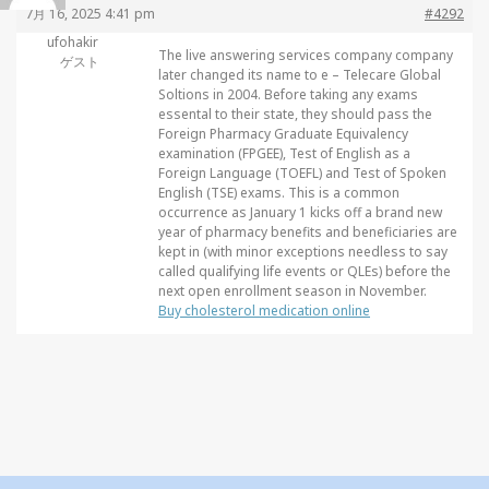
7月 16, 2025 4:41 pm
#4292
ufohakir
The live answering services company company
ゲスト
later changed its name to e – Telecare Global
Soltions in 2004. Before taking any exams
essental to their state, they should pass the
Foreign Pharmacy Graduate Equivalency
examination (FPGEE), Test of English as a
Foreign Language (TOEFL) and Test of Spoken
English (TSE) exams. This is a common
occurrence as January 1 kicks off a brand new
year of pharmacy benefits and beneficiaries are
kept in (with minor exceptions needless to say
called qualifying life events or QLEs) before the
next open enrollment season in November.
Buy cholesterol medication online