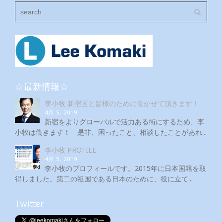
☆最新情報☆
李小牧 新宿区と皆様のために働かせて頂きます！
4月 5, 2019
新宿をよりグローバルで活力ある街にするため、李
小牧は働きます！ 是非、困ったこと、相談したことがあれ...
李小牧 PROFILE
4月 5, 2019
李小牧のプロフィールです。2015年に日本国籍を取
得しました。第二の祖国である日本のために、役に立て...
Twitter