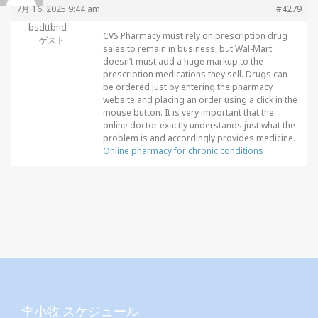
7月 16, 2025 9:44 am
#4279
bsdttbnd
CVS Pharmacy must rely on prescription drug
ゲスト
sales to remain in business, but Wal-Mart
doesn’t must add a huge markup to the
prescription medications they sell. Drugs can
be ordered just by entering the pharmacy
website and placing an order using a click in the
mouse button. It is very important that the
online doctor exactly understands just what the
problem is and accordingly provides medicine.
Online pharmacy for chronic conditions
李小牧 スケジュール