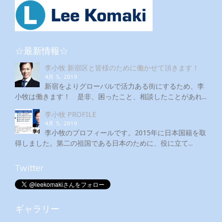
☆最新情報☆
李小牧 新宿区と皆様のために働かせて頂きます！
4月 5, 2019
新宿をよりグローバルで活力ある街にするため、李
小牧は働きます！ 是非、困ったこと、相談したことがあれ...
李小牧 PROFILE
4月 5, 2019
李小牧のプロフィールです。2015年に日本国籍を取
得しました。第二の祖国である日本のために、役に立て...
Twitter
ギャラリー