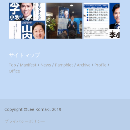
サイトマップ
Top
/
Manifest
/
News
/
Pamphlet
/
Archive
/
Profile
/
Office
Copyright ©Lee Komaki, 2019
プライバシーポリシー