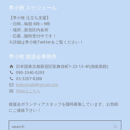
李小牧 スケジュール
【李小牧 辻立ち支援】
・日時…毎朝 6時～9時
・場所…新宿区内各所
・応募…随時受付中です！
※詳細は李小牧Twitterをご覧ください！
李小牧 後援会事務所
日本国東京都新宿区歌舞伎町1-23-13-4F(湖南菜館)
090-3340-0293
03-3207-8288
leekomaki@gmail.com
Mapはこちら
後援会ボランティアスタッフを随時募集しています。お気軽
にご連絡下さい！