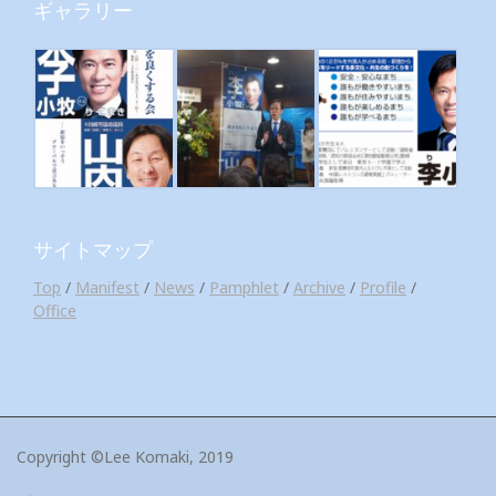
ギャラリー
サイトマップ
Top
/
Manifest
/
News
/
Pamphlet
/
Archive
/
Profile
/
Office
Copyright ©Lee Komaki, 2019