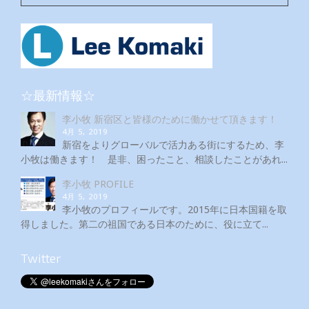
☆最新情報☆
李小牧 新宿区と皆様のために働かせて頂きます！
4月 5, 2019
新宿をよりグローバルで活力ある街にするため、李
小牧は働きます！ 是非、困ったこと、相談したことがあれ...
李小牧 PROFILE
4月 5, 2019
李小牧のプロフィールです。2015年に日本国籍を取
得しました。第二の祖国である日本のために、役に立て...
Twitter