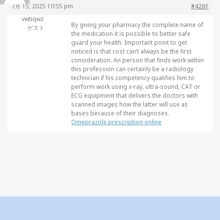
7月 15, 2025 10:55 pm
#4261
vwtiqwz
By giving your pharmacy the complete name of
ゲスト
the medication it is possible to better safe
guard your health. Important point to get
noticed is that cost can’t always be the first
consideration. An person that finds work within
this profession can certainly be a radiology
technician if his competency qualifies him to
perform work using x-ray, ultra-sound, CAT or
ECG equipment that delivers the doctors with
scanned images how the latter will use as
bases because of their diagnoses.
Omeprazole prescription online