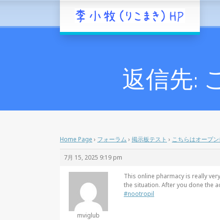
返信先:
Home Page
›
フォーラム
›
掲示板テスト
›
こちらはオープン
7月 15, 2025 9:19 pm
This online pharmacy is really ver
the situation. After you done the
#nootropil
mviglub