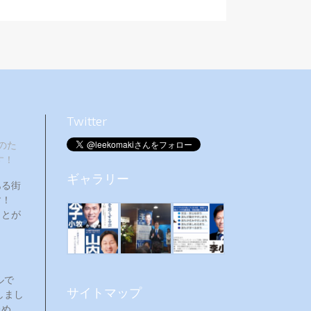
Twitter
のた
す！
ギャラリー
ある街
ます！
ことが
ルで
サイトマップ
しまし
ため