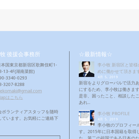
牧 後援会事務所
☆最新情報☆
日本国東京都新宿区歌舞伎町1-
李小牧 新宿区と皆様
3-13-4F(湖南菜館)
めに働かせて頂きま
4月 5, 2019
90-3340-0293
新宿をよりグローバルで活力
3-3207-8288
にするため、李小牧は働き
eekomaki@gmail.com
是非、困ったこと、相談した
Mapはこちら
あれ...
会ボランティアスタッフを随時
李小牧 PROFILE
しています。お気軽にご連絡下
4月 5, 2019
！
李小牧のプロフィー
す。2015年に日本国籍を取得
た。第二の祖国である日本の