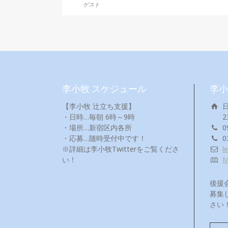
ゲスト
李小牧 スケジュール
李小
【李小牧 辻立ち支援】
・日時…毎朝 6時～9時
2
・場所…新宿区内各所
0
・応募…随時受付中です！
0
※詳細は李小牧Twitterをご覧くださ
l
い！
後援
募集
さい