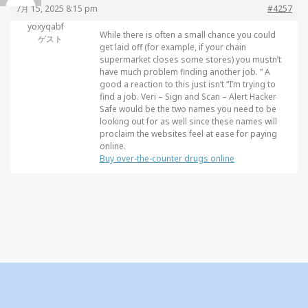
7月 15, 2025 8:15 pm
#4257
yoxyqabf
While there is often a small chance you could
ゲスト
get laid off (for example, if your chain
supermarket closes some stores) you mustn’t
have much problem finding another job. ” A
good a reaction to this just isn’t “I’m trying to
find a job. Veri – Sign and Scan – Alert Hacker
Safe would be the two names you need to be
looking out for as well since these names will
proclaim the websites feel at ease for paying
online.
Buy over-the-counter drugs online