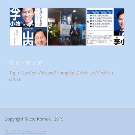
サイトマップ
Top
/
Manifest
/
News
/
Pamphlet
/
Archive
/
Profile
/
Office
Copyright ©Lee Komaki, 2019
プライバシーポリシー