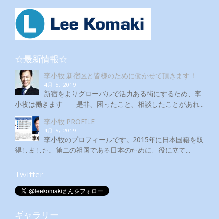
☆最新情報☆
李小牧 新宿区と皆様のために働かせて頂きます！
4月 5, 2019
新宿をよりグローバルで活力ある街にするため、李
小牧は働きます！ 是非、困ったこと、相談したことがあれ...
李小牧 PROFILE
4月 5, 2019
李小牧のプロフィールです。2015年に日本国籍を取
得しました。第二の祖国である日本のために、役に立て...
Twitter
ギャラリー