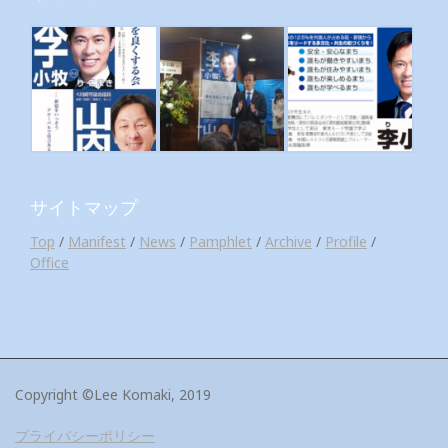
サイトマップ
Top
/
Manifest
/
News
/
Pamphlet
/
Archive
/
Profile
/
Office
Copyright ©Lee Komaki, 2019
プライバシーポリシー