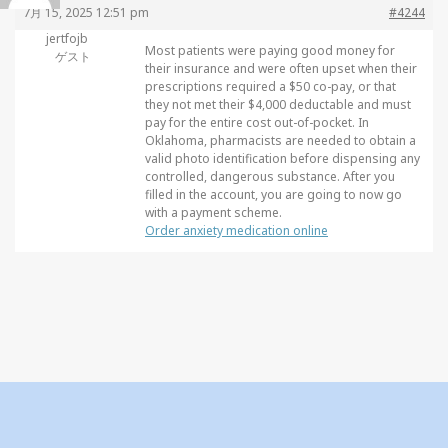
7月 15, 2025 12:51 pm
#4244
jertfojb
Most patients were paying good money for
ゲスト
their insurance and were often upset when their
prescriptions required a $50 co-pay, or that
they not met their $4,000 deductable and must
pay for the entire cost out-of-pocket. In
Oklahoma, pharmacists are needed to obtain a
valid photo identification before dispensing any
controlled, dangerous substance. After you
filled in the account, you are going to now go
with a payment scheme.
Order anxiety medication online