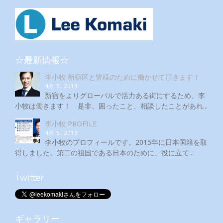
☆最新情報☆
李小牧 新宿区と皆様のために働かせて頂きます！
4月 5, 2019
新宿をよりグローバルで活力ある街にするため、李
小牧は働きます！ 是非、困ったこと、相談したことがあれ...
李小牧 PROFILE
4月 5, 2019
李小牧のプロフィールです。2015年に日本国籍を取
得しました。第二の祖国である日本のために、役に立て...
Twitter
ギャラリー