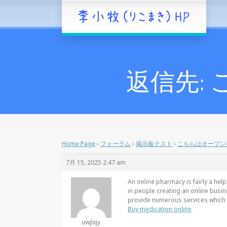
返信先:
Home Page
›
フォーラム
›
掲示板テスト
›
こちらはオープン
7月 15, 2025 2:47 am
An online pharmacy is fairly a help
in people creating an online busi
provide numerous services which w
Buy medication online
uwjlxjy