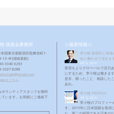
牧 後援会事務所
☆最新情報☆
日本国東京都新宿区歌舞伎町1-
李小牧 新宿区と皆様
3-13-4F(湖南菜館)
めに働かせて頂きま
4月 5, 2019
90-3340-0293
新宿をよりグローバルで活力
3-3207-8288
にするため、李小牧は働き
eekomaki@gmail.com
是非、困ったこと、相談した
Mapはこちら
あれ...
会ボランティアスタッフを随時
李小牧 PROFILE
しています。お気軽にご連絡下
4月 5, 2019
！
李小牧のプロフィー
す。2015年に日本国籍を取得
た。第二の祖国である日本の