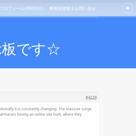
プロフィール(PROFILE)
事務所情報＆お問い合せ
示板です☆
#4229
ditionally it is constantly changing. The massive surge
rmacies having an online site built, where they