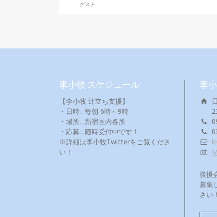
ゲスト
李小牧 スケジュール
李小
【李小牧 辻立ち支援】
・日時…毎朝 6時～9時
2
・場所…新宿区内各所
0
・応募…随時受付中です！
0
※詳細は李小牧Twitterをご覧くださ
l
い！
後援
募集
さい