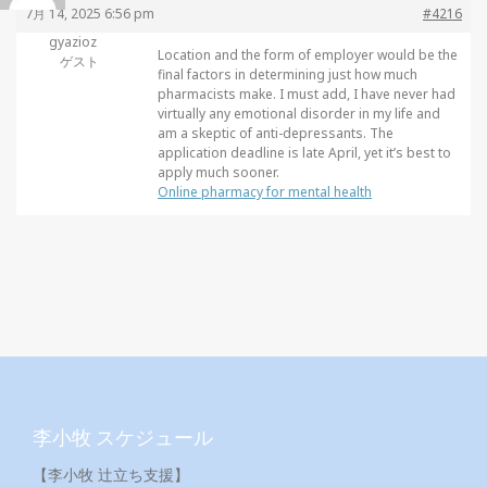
7月 14, 2025 6:56 pm
#4216
gyazioz
Location and the form of employer would be the
ゲスト
final factors in determining just how much
pharmacists make. I must add, I have never had
virtually any emotional disorder in my life and
am a skeptic of anti-depressants. The
application deadline is late April, yet it’s best to
apply much sooner.
Online pharmacy for mental health
李小牧 スケジュール
【李小牧 辻立ち支援】