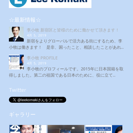
☆最新情報☆
李小牧 新宿区と皆様のために働かせて頂きます！
4月 5, 2019
新宿をよりグローバルで活力ある街にするため、李
小牧は働きます！ 是非、困ったこと、相談したことがあれ...
李小牧 PROFILE
4月 5, 2019
李小牧のプロフィールです。2015年に日本国籍を取
得しました。第二の祖国である日本のために、役に立て...
Twitter
ギャラリー