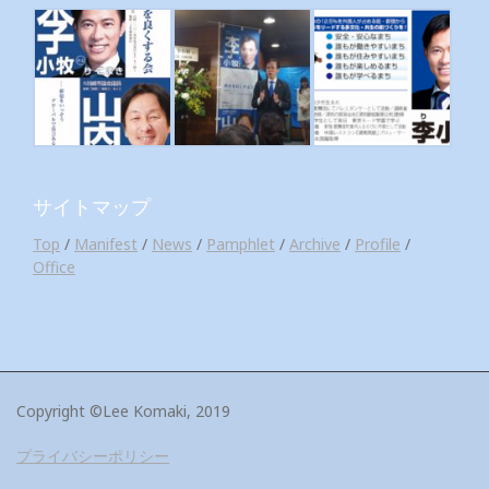
サイトマップ
Top
/
Manifest
/
News
/
Pamphlet
/
Archive
/
Profile
/
Office
Copyright ©Lee Komaki, 2019
プライバシーポリシー