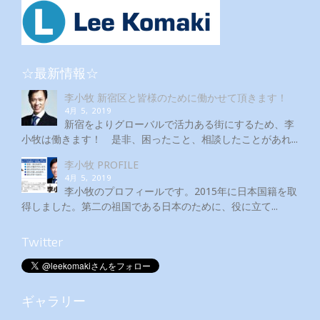
☆最新情報☆
李小牧 新宿区と皆様のために働かせて頂きます！
4月 5, 2019
新宿をよりグローバルで活力ある街にするため、李
小牧は働きます！ 是非、困ったこと、相談したことがあれ...
李小牧 PROFILE
4月 5, 2019
李小牧のプロフィールです。2015年に日本国籍を取
得しました。第二の祖国である日本のために、役に立て...
Twitter
ギャラリー