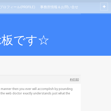
プロフィール(PROFILE)
事務所情報＆お問い合せ
示板です☆
#4180
y manner then you ever will accomplish by pounding
hat the web doctor exactly understands just what the