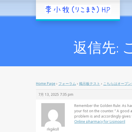
返信先:
Home Page
›
フォーラム
›
掲示板テスト
›
こちらはオープン
7月 13, 2025 7:35 pm
Remember the Golden Rule: As hard
your fist on the counter. ” A good 
problem is and accordingly gives 
Online pharmacy for Lisinopril
rkgiksll