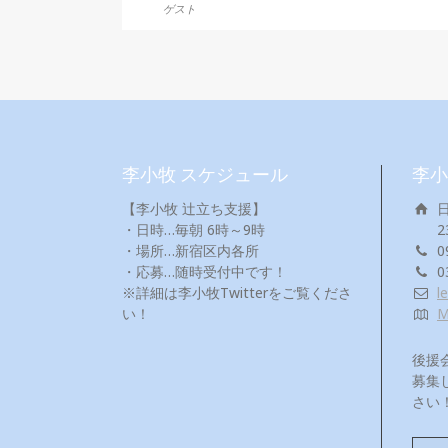
ゲスト
李小牧 スケジュール
李小
【李小牧 辻立ち支援】
・日時…毎朝 6時～9時
2
・場所…新宿区内各所
0
・応募…随時受付中です！
0
※詳細は李小牧Twitterをご覧くださ
l
い！
後援
募集
さい