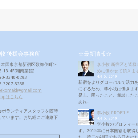
牧 後援会事務所
☆最新情報☆
日本国東京都新宿区歌舞伎町1-
李小牧 新宿区と皆様
3-13-4F(湖南菜館)
めに働かせて頂きま
4月 5, 2019
90-3340-0293
新宿をよりグローバルで活力
3-3207-8288
にするため、李小牧は働き
eekomaki@gmail.com
是非、困ったこと、相談した
Mapはこちら
あれ...
会ボランティアスタッフを随時
李小牧 PROFILE
しています。お気軽にご連絡下
4月 5, 2019
！
李小牧のプロフィー
す。2015年に日本国籍を取得
た。第二の祖国である日本の