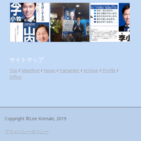
サイトマップ
Top
/
Manifest
/
News
/
Pamphlet
/
Archive
/
Profile
/
Office
Copyright ©Lee Komaki, 2019
プライバシーポリシー