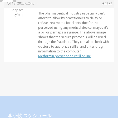
7月 13, 2025 6:24 pm
#4177
lqnpzvn
The pharmaceutical industry especially can’t
ゲスト
afford to allow its practitioners to delay or
refuse treatments for clients due for the
perceived using any medical device, maybe it’s
a pill or perhaps a syringe. The above image
shows that the secure protocol ( will be used
through the fraudster. They can also check with
doctors to authorize refills, and enter drug
information to the computer.
Metformin prescription refill online
李小牧 スケジュール