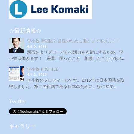
☆最新情報☆
李小牧 新宿区と皆様のために働かせて頂きます！
4月 5, 2019
新宿をよりグローバルで活力ある街にするため、李
小牧は働きます！ 是非、困ったこと、相談したことがあれ...
李小牧 PROFILE
4月 5, 2019
李小牧のプロフィールです。2015年に日本国籍を取
得しました。第二の祖国である日本のために、役に立て...
Twitter
ギャラリー