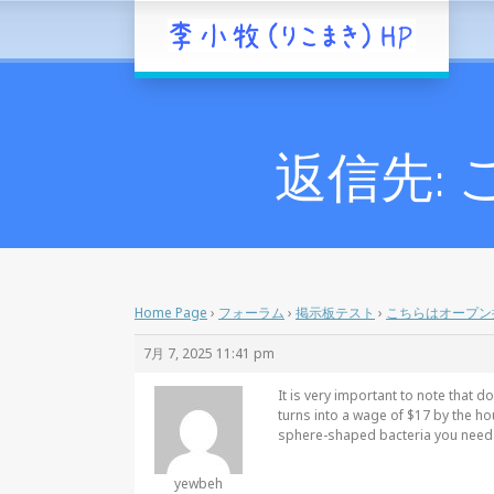
返信先:
Home Page
›
フォーラム
›
掲示板テスト
›
こちらはオープン
7月 7, 2025 11:41 pm
It is very important to note that 
turns into a wage of $17 by the h
sphere-shaped bacteria you need to
yewbeh