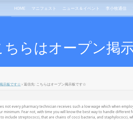
HOME
マニフェスト
ニュース＆イベント
李小牧通信
 こちらはオープン掲
掲示板です☆
›
返信先: こちらはオープン掲示板です☆
does not every pharmacy technician receives such a low wage which when employe
our minimum. Fear not, with time you will know the best way to handle differen
 include streptococci, that are chains of cocci bacteria, and staphylococci, wh