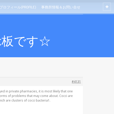
プロフィール(PROFILE)
事務所情報＆お問い合せ
示板です☆
#4131
d in private pharmacies, it is most likely that one
t forms of problems that may come about. Cocci are
ich are clusters of cocci bacteria1.