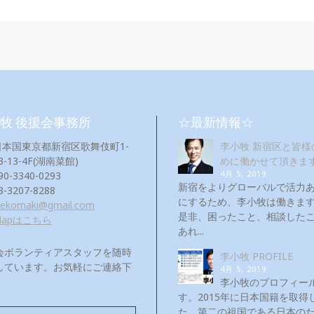
牧 後援会事務所
☆最新情報☆
日本国東京都新宿区歌舞伎町1-
李小牧 新宿区と皆様
3-13-4F(湖南菜館)
めに働かせて頂きま
4月 5, 2019
90-3340-0293
新宿をよりグローバルで活力
3-3207-8288
にするため、李小牧は働き
eekomaki@gmail.com
是非、困ったこと、相談した
Mapはこちら
あれ...
会ボランティアスタッフを随時
李小牧 PROFILE
しています。お気軽にご連絡下
4月 5, 2019
！
李小牧のプロフィー
す。2015年に日本国籍を取得
た。第二の祖国である日本の