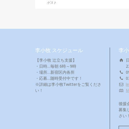
ゲスト
李小牧 スケジュール
李小
【李小牧 辻立ち支援】
・日時…毎朝 6時～9時
2
・場所…新宿区内各所
0
・応募…随時受付中です！
0
※詳細は李小牧Twitterをご覧くださ
l
い！
後援
募集
さい