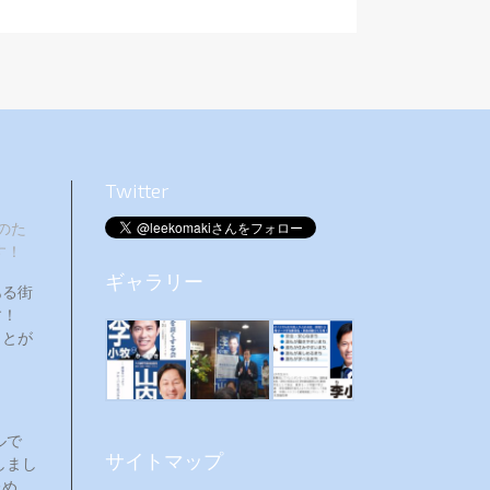
Twitter
のた
す！
ギャラリー
ある街
ます！
ことが
ルで
サイトマップ
しまし
ため