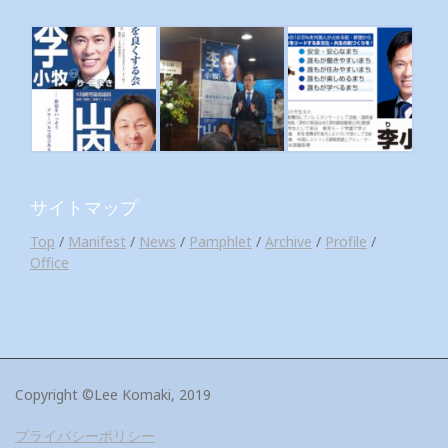
サイトマップ
Top
/
Manifest
/
News
/
Pamphlet
/
Archive
/
Profile
/
Office
Copyright ©Lee Komaki, 2019
プライバシーポリシー