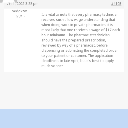
7月 1, 2025 3:28 pm
#4103
oedgkzw
It is vital to note that every pharmacy technician
ゲスト
receives such a low wage understanding that
when doing work in private pharmacies, it is
most likely that one receives a wage of $17 each
hour minimum. The pharmacist technician
should have the prepared prescription,
reviewed by way of a pharmacist, before
dispensing or submitting the completed order
to your patient or customer. The application
deadline is in late April, but it’s best to apply
much sooner.