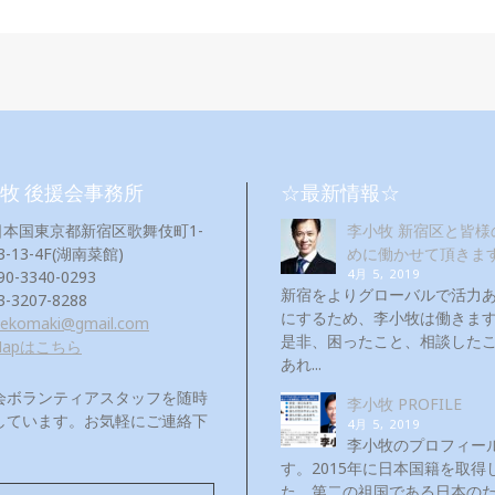
牧 後援会事務所
☆最新情報☆
日本国東京都新宿区歌舞伎町1-
李小牧 新宿区と皆様
3-13-4F(湖南菜館)
めに働かせて頂きま
4月 5, 2019
90-3340-0293
新宿をよりグローバルで活力
3-3207-8288
にするため、李小牧は働き
eekomaki@gmail.com
是非、困ったこと、相談した
Mapはこちら
あれ...
会ボランティアスタッフを随時
李小牧 PROFILE
しています。お気軽にご連絡下
4月 5, 2019
！
李小牧のプロフィー
す。2015年に日本国籍を取得
た。第二の祖国である日本の