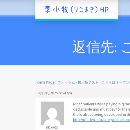
返信先:
Home Page
›
フォーラム
›
掲示板テスト
›
こちらはオープン
6月 26, 2025 5:54 am
Most patients were paying big mon
deductable and must pay for the e
that’s about being developed in t
http://polden.info/story/diabecon
nbxivts