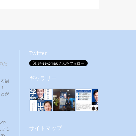
Twitter
のた
す！
ギャラリー
ある街
ます！
ことが
ルで
サイトマップ
しまし
ため