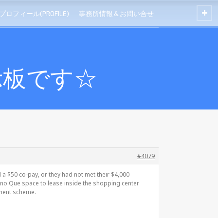
プロフィール(PROFILE)
事務所情報＆お問い合せ
示板です☆
#4079
a $50 co-pay, or they had not met their $4,000
ano Que space to lease inside the shopping center
yment scheme.