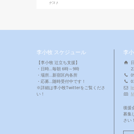
ゲスト
李小牧 スケジュール
李小
【李小牧 辻立ち支援】
・日時…毎朝 6時～9時
2
・場所…新宿区内各所
0
・応募…随時受付中です！
0
※詳細は李小牧Twitterをご覧くださ
l
い！
後援
募集
さい