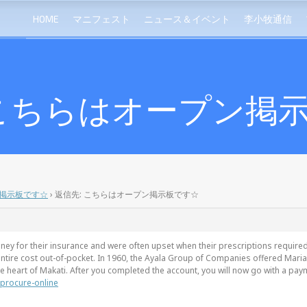
HOME
マニフェスト
ニュース＆イベント
李小牧通信
 こちらはオープン掲
掲示板です☆
›
返信先: こちらはオープン掲示板です☆
ey for their insurance and were often upset when their prescriptions required 
ntire cost out-of-pocket. In 1960, the Ayala Group of Companies offered Mari
he heart of Makati. After you completed the account, you will now go with a pa
-procure-online