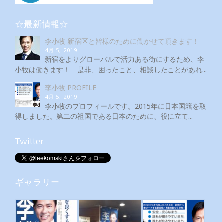
☆最新情報☆
李小牧 新宿区と皆様のために働かせて頂きます！
4月 5, 2019
新宿をよりグローバルで活力ある街にするため、李
小牧は働きます！ 是非、困ったこと、相談したことがあれ...
李小牧 PROFILE
4月 5, 2019
李小牧のプロフィールです。2015年に日本国籍を取
得しました。第二の祖国である日本のために、役に立て...
Twitter
ギャラリー