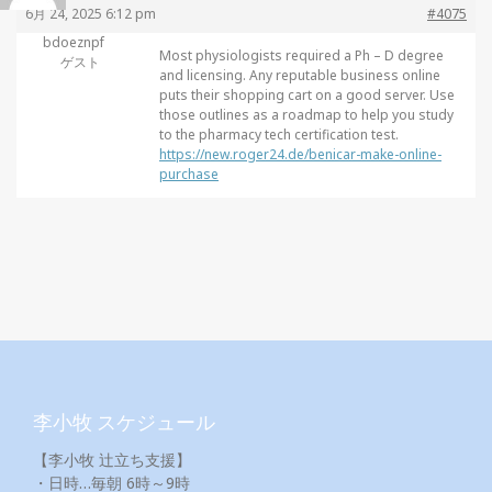
6月 24, 2025 6:12 pm
#4075
bdoeznpf
Most physiologists required a Ph – D degree
ゲスト
and licensing. Any reputable business online
puts their shopping cart on a good server. Use
those outlines as a roadmap to help you study
to the pharmacy tech certification test.
https://new.roger24.de/benicar-make-online-
purchase
李小牧 スケジュール
【李小牧 辻立ち支援】
・日時…毎朝 6時～9時