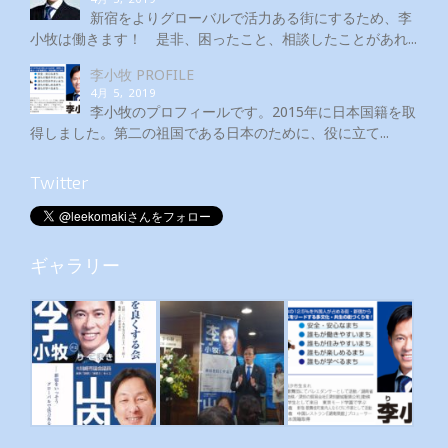
新宿をよりグローバルで活力ある街にするため、李
小牧は働きます！ 是非、困ったこと、相談したことがあれ...
李小牧 PROFILE
4月 5, 2019
李小牧のプロフィールです。2015年に日本国籍を取
得しました。第二の祖国である日本のために、役に立て...
Twitter
ギャラリー