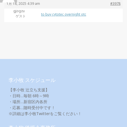
1月 18, 2025 4:39 am
#3978
gjogzu
to buy cytotec overnight otc
ゲスト
李小牧 スケジュール
【李小牧 辻立ち支援】
・日時…毎朝 6時～9時
・場所…新宿区内各所
・応募…随時受付中です！
※詳細は李小牧Twitterをご覧ください！