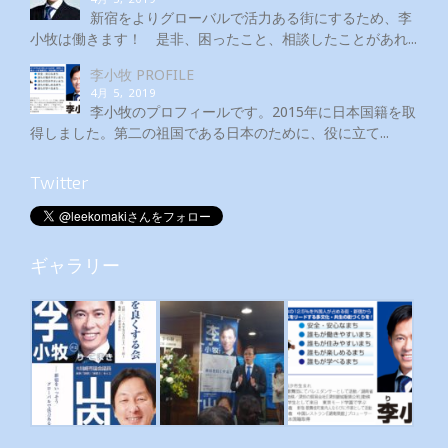
新宿をよりグローバルで活力ある街にするため、李
小牧は働きます！ 是非、困ったこと、相談したことがあれ...
李小牧 PROFILE
4月 5, 2019
李小牧のプロフィールです。2015年に日本国籍を取
得しました。第二の祖国である日本のために、役に立て...
Twitter
ギャラリー