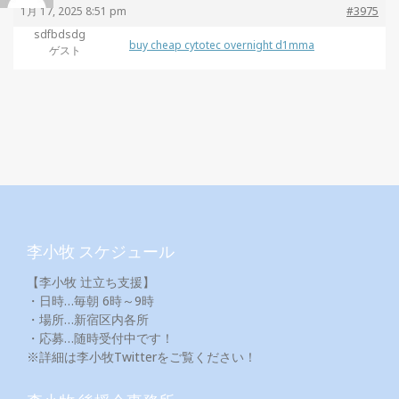
1月 17, 2025 8:51 pm
#3975
sdfbdsdg
buy cheap cytotec overnight d1mma
ゲスト
李小牧 スケジュール
【李小牧 辻立ち支援】
・日時…毎朝 6時～9時
・場所…新宿区内各所
・応募…随時受付中です！
※詳細は李小牧Twitterをご覧ください！