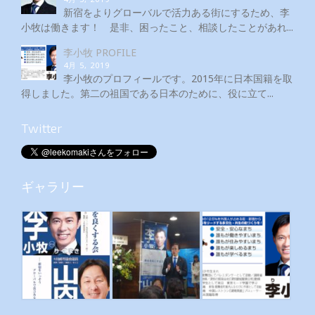
新宿をよりグローバルで活力ある街にするため、李
小牧は働きます！ 是非、困ったこと、相談したことがあれ...
李小牧 PROFILE
4月 5, 2019
李小牧のプロフィールです。2015年に日本国籍を取
得しました。第二の祖国である日本のために、役に立て...
Twitter
ギャラリー