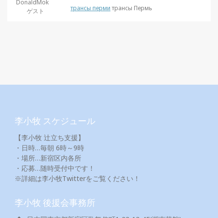
DonaldMok
трансы перми
трансы Пермь
ゲスト
李小牧 スケジュール
【李小牧 辻立ち支援】
・日時…毎朝 6時～9時
・場所…新宿区内各所
・応募…随時受付中です！
※詳細は李小牧Twitterをご覧ください！
李小牧 後援会事務所