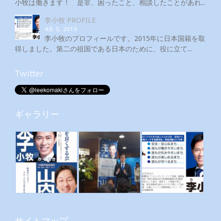
小牧は働きます！ 是非、困ったこと、相談したことがあれ...
李小牧 PROFILE
4月 5, 2019
李小牧のプロフィールです。2015年に日本国籍を取
得しました。第二の祖国である日本のために、役に立て...
Twitter
ギャラリー
サイトマップ