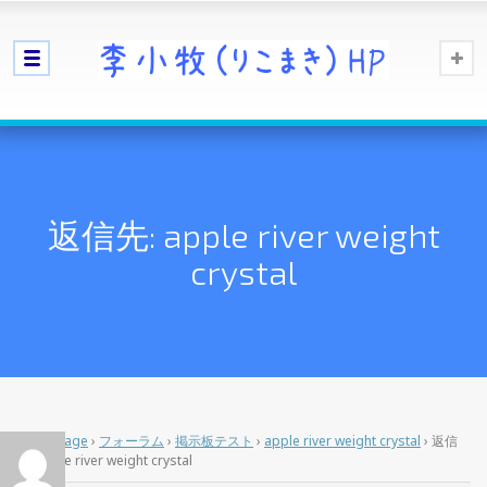
返信先: apple river weight
crystal
Home Page
›
フォーラム
›
掲示板テスト
›
apple river weight crystal
›
返信
先: apple river weight crystal