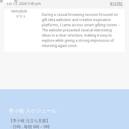
5月 13, 2026 3:45 pm
#13792
Henrybuh
During a casual browsing session focused on
ゲスト
gift idea websites and creative inspiration
platforms, I came across
smart gifting corner –
The website presented several interesting
ideas in a clear structure, making it easy to
explore while giving a strong impression of
returning again soon.
李小牧 スケジュール
【李小牧 辻立ち支援】
・日時…毎朝 6時～9時