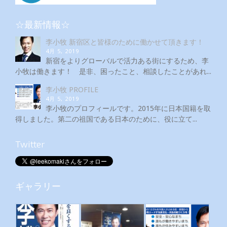
☆最新情報☆
李小牧 新宿区と皆様のために働かせて頂きます！
4月 5, 2019
新宿をよりグローバルで活力ある街にするため、李
小牧は働きます！ 是非、困ったこと、相談したことがあれ...
李小牧 PROFILE
4月 5, 2019
李小牧のプロフィールです。2015年に日本国籍を取
得しました。第二の祖国である日本のために、役に立て...
Twitter
ギャラリー