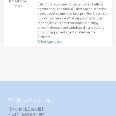
Ismaelutiva
I strongly recommend using trusted betting
ゲスト
agents only. The official 9Xbet Agent List helps
users avoid scams and fake profiles. Users can
quickly find reliable WhatsApp contacts, get
responsive customer support, and enjoy
smooth deposit and withdrawal transactions
through approved agents listed on the
platform.
9Xbet Agent List
李小牧 スケジュール
【李小牧 辻立ち支援】
・日時…毎朝 6時～9時