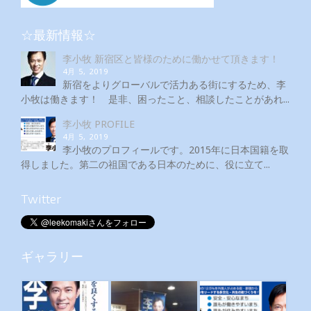
☆最新情報☆
李小牧 新宿区と皆様のために働かせて頂きます！
4月 5, 2019
新宿をよりグローバルで活力ある街にするため、李
小牧は働きます！ 是非、困ったこと、相談したことがあれ...
李小牧 PROFILE
4月 5, 2019
李小牧のプロフィールです。2015年に日本国籍を取
得しました。第二の祖国である日本のために、役に立て...
Twitter
ギャラリー