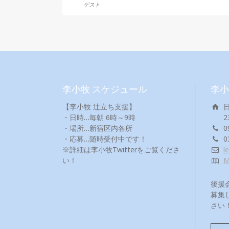
ゲスト
李小牧 スケジュール
李小
【李小牧 辻立ち支援】
・日時…毎朝 6時～9時
2
・場所…新宿区内各所
0
・応募…随時受付中です！
0
※詳細は李小牧Twitterをご覧くださ
l
い！
後援
募集
さい