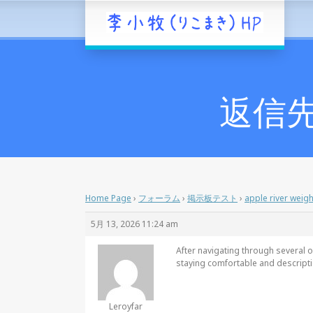
返信先: 
Home Page
›
フォーラム
›
掲示板テスト
›
apple river weigh
5月 13, 2026 11:24 am
After navigating through several o
staying comfortable and descripti
Leroyfar