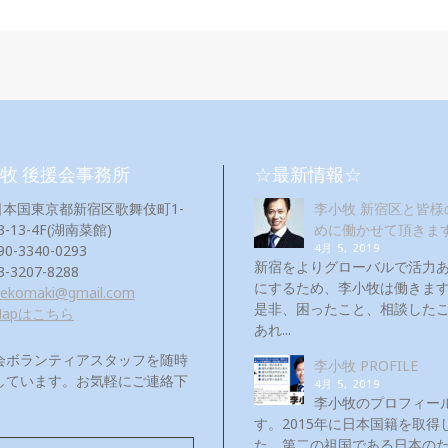
牧 後援会事務所
☆最新情報☆
日本国東京都新宿区歌舞伎町1-
李小牧 新宿区と皆様
3-13-4F(湖南菜館)
めに働かせて頂きま
4月 5, 2019
90-3340-0293
新宿をよりグローバルで活力
3-3207-8288
にするため、李小牧は働き
eekomaki@gmail.com
是非、困ったこと、相談した
Mapはこちら
あれ...
会ボランティアスタッフを随時
李小牧 PROFILE
しています。お気軽にご連絡下
4月 5, 2019
！
李小牧のプロフィー
す。2015年に日本国籍を取得
た。第二の祖国である日本の