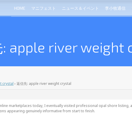
HOME
マニフェスト
ニュース＆イベント
李小牧通信
apple river weight c
t crystal
›
返信先: apple river weight crystal
nline marketplaces today, I eventually visited
professional opal shore listing, a
ons appearing genuinely informative from start to finish.