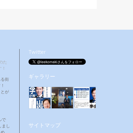
Twitter
のた
す！
ギャラリー
ある街
ます！
ことが
ルで
サイトマップ
しまし
ため