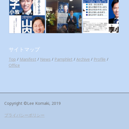
サイトマップ
Top
/
Manifest
/
News
/
Pamphlet
/
Archive
/
Profile
/
Office
Copyright ©Lee Komaki, 2019
プライバシーポリシー