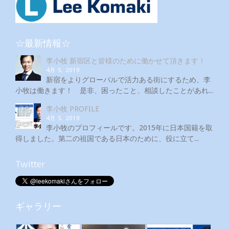
☆最新情報☆
李小牧 新宿区と皆様のために働かせて頂きます！
4月 5, 2019
新宿をよりグローバルで活力ある街にするため、李
小牧は働きます！ 是非、困ったこと、相談したことがあれ...
李小牧 PROFILE
4月 5, 2019
李小牧のプロフィールです。2015年に日本国籍を取
得しました。第二の祖国である日本のために、役に立て...
Twitter
ギャラリー