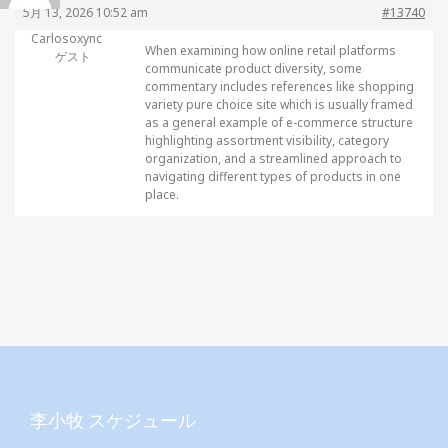
5月 13, 2026 10:52 am
#13740
Carlosoxync
When examining how online retail platforms
ゲスト
communicate product diversity, some
commentary includes references like
shopping
variety pure choice site which is usually framed
as a general example of e-commerce structure
highlighting assortment visibility, category
organization, and a streamlined approach to
navigating different types of products in one
place.
李小牧 スケジュール