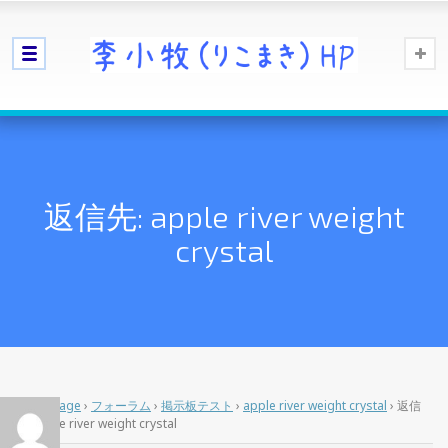
返信先: apple river weight
crystal
Home Page
›
フォーラム
›
掲示板テスト
›
apple river weight crystal
›
返信
先: apple river weight crystal