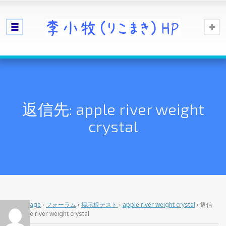
返信先: apple river weight
crystal
Home Page
›
フォーラム
›
掲示板テスト
›
apple river weight crystal
›
返信
先: apple river weight crystal