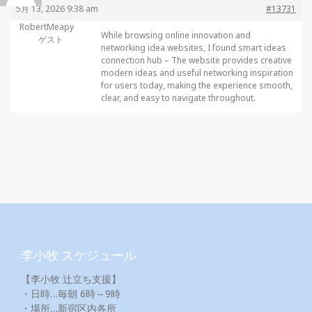
5月 13, 2026 9:38 am
#13731
RobertMeapy
While browsing online innovation and
ゲスト
networking idea websites, I found
smart ideas
connection hub – The website provides creative
modern ideas and useful networking inspiration
for users today, making the experience smooth,
clear, and easy to navigate throughout.
李小牧 スケジュール
【李小牧 辻立ち支援】
・日時…毎朝 6時～9時
・場所…新宿区内各所