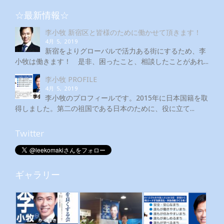
☆最新情報☆
李小牧 新宿区と皆様のために働かせて頂きます！
4月 5, 2019
新宿をよりグローバルで活力ある街にするため、李
小牧は働きます！ 是非、困ったこと、相談したことがあれ...
李小牧 PROFILE
4月 5, 2019
李小牧のプロフィールです。2015年に日本国籍を取
得しました。第二の祖国である日本のために、役に立て...
Twitter
ギャラリー