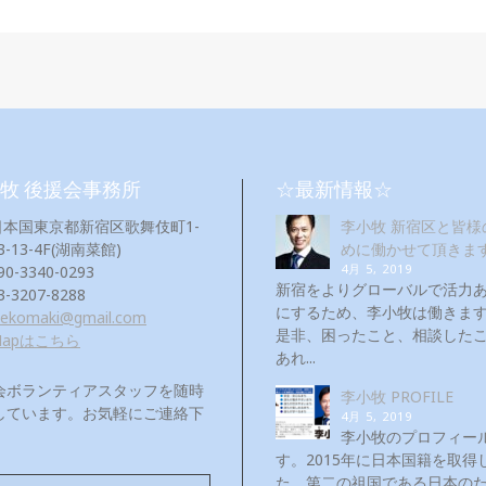
牧 後援会事務所
☆最新情報☆
日本国東京都新宿区歌舞伎町1-
李小牧 新宿区と皆様
3-13-4F(湖南菜館)
めに働かせて頂きま
4月 5, 2019
90-3340-0293
新宿をよりグローバルで活力
3-3207-8288
にするため、李小牧は働き
eekomaki@gmail.com
是非、困ったこと、相談した
Mapはこちら
あれ...
会ボランティアスタッフを随時
李小牧 PROFILE
しています。お気軽にご連絡下
4月 5, 2019
！
李小牧のプロフィー
す。2015年に日本国籍を取得
た。第二の祖国である日本の