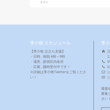
ゲスト
李小牧 スケジュール
李小
【李小牧 辻立ち支援】
・日時…毎朝 6時～9時
2
・場所…新宿区内各所
0
・応募…随時受付中です！
0
※詳細は李小牧Twitterをご覧くださ
l
い！
後援
募集
さい