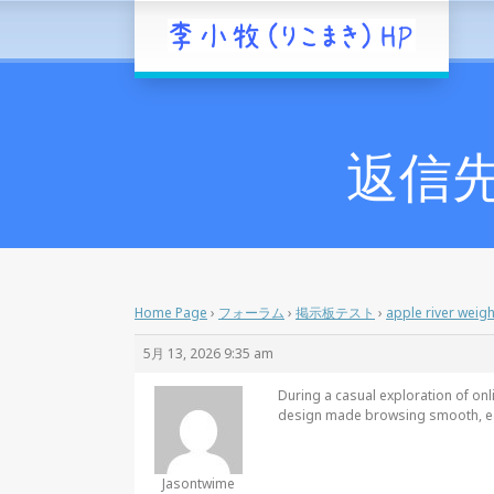
返信先: 
Home Page
›
フォーラム
›
掲示板テスト
›
apple river weigh
5月 13, 2026 9:35 am
During a casual exploration of on
design made browsing smooth, eas
Jasontwime