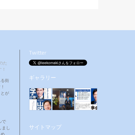
Twitter
のた
す！
ギャラリー
ある街
ます！
ことが
ルで
サイトマップ
しまし
ため