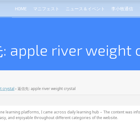
HOME
マニフェスト
ニュース＆イベント
李小牧通信
apple river weight c
t crystal
›
返信先: apple river weight crystal
line learning platforms, I came across
daily learning hub – The content was info
y, and enjoyable throughout different categories of the website.